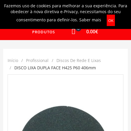
Fazemos uso de cookies para melhorar a sua experiência. Para
Login
|
Ajuda
obedecer à nova diretiva e-Privacy, necessitamos do seu
consentimento para definir-los.
Saber mais
OK
0
0.00€
PRODUTOS
Início
Profissional
Discos De Rede E Lixas
DISCO LIXA DUPLA FACE H425 P60 406mm