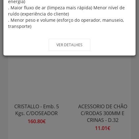
energia)
. Maior fluxo de ar (limpeza mais rápida) Menor nível de
ruído (experiência do cliente)
. Menor peso e volume (esforço do operador, manuseio,
DESTAQUES
transporte)
VER DETALHES
CRISTALLO - Emb. 5
ACESSORIO DE CHÃO
Kgs. C/DOSEADOR
C/RODAS 300MM E
CRINAS - D.32
160.80€
11.01€