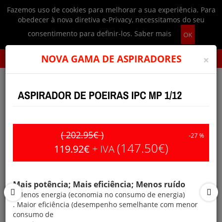
Fazemos uso de cookies para melhorar a sua experiência. Para
Login
|
Ajuda
obedecer à nova diretiva e-Privacy, necessitamos do seu
consentimento para definir-los.
Saber mais
OK
0
0.00€
PRODUTOS
NOVA GAMA DE ASPIRADORES
×
ASPIRADOR DE POEIRAS IPC MP 1/12
( 202.95€ )
-27 %
(147.50€)
119.92€
+ IVA
EQUIPAMENTOS DE LIMPEZA
PARA PROFISSIONAIS
Mais potência; Mais eficiência; Menos ruído
A 
. Menos energia (economia no consumo de energia)
du
. Maior eficiência (desempenho semelhante com menor
VER PRODUTOS PROFISSIONAIS
consumo de