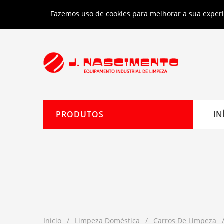
Limpeza industrial e profissional
Entrega
Fazemos uso de cookies para melhorar a sua experiê
PRODUTOS
IN
Início
Limpeza Doméstica
Carros De Limpeza