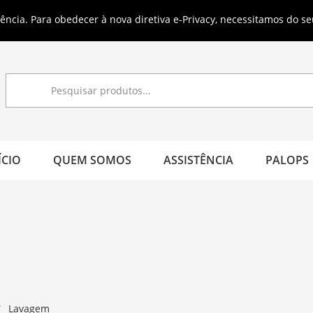
s grátis a partir de 40€ (em Portugal Continental)
ncia. Para obedecer à nova diretiva e-Privacy, necessitamos do se
ÍCIO
QUEM SOMOS
ASSISTÊNCIA
PALOPS
Lavagem