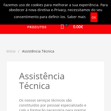
Fazemos uso de cookies para melhorar a sua experiência. Para
Login
|
Ajuda
obedecer à nova diretiva e-Privacy, necessitamos do seu
consentimento para definir-los.
Saber mais
OK
0
0.00€
PRODUTOS
Início
Assistência Técnica
Assistência
Técnica
Os nossos serviços técnicos são
constituídos por pessoal especializado e
com a formação necessária para prestar