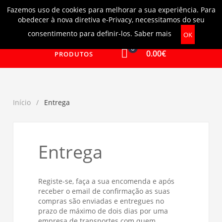
Fazemos uso de cookies para melhorar a sua experiência. Para
Login
|
Ajuda
obedecer à nova diretiva e-Privacy, necessitamos do seu
consentimento para definir-los.
Saber mais
OK
0
0.00€
PRODUTOS
Início
Entrega
Entrega
Registe-se, faça a sua encomenda e após
receber o email de confirmação as suas
compras são enviadas e entregues no
prazo de máximo de dois dias por uma
empresa de transportes com quem