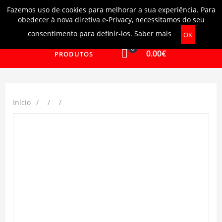
Fazemos uso de cookies para melhorar a sua experiência. Para
Login
|
Ajuda
obedecer à nova diretiva e-Privacy, necessitamos do seu
consentimento para definir-los.
Saber mais
OK
0
0.00€
PRODUTOS
Início