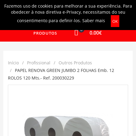
Fazemos uso de cookies para melhorar a sua experiência. Para
Login
|
Ajuda
obedecer à nova diretiva e-Privacy, necessitamos do seu
consentimento para definir-los.
Saber mais
OK
0
0.00€
PRODUTOS
Início
Profissional
Outros Produtos
PAPEL RENOVA GREEN JUMBO 2 FOLHAS Emb. 12
ROLOS 120 Mts.- Ref. 200030229