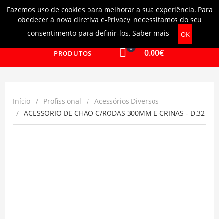
Fazemos uso de cookies para melhorar a sua experiência. Para
Login
|
Ajuda
obedecer à nova diretiva e-Privacy, necessitamos do seu
consentimento para definir-los.
Saber mais
OK
0
0.00€
PRODUTOS
Início
Profissional
Acessórios Diversos
ACESSORIO DE CHÃO C/RODAS 300MM E CRINAS - D.32