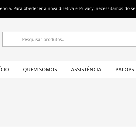
s grátis a partir de 40€ (em Portugal Continental)
ncia. Para obedecer à nova diretiva e-Privacy, necessitamos do se
ÍCIO
QUEM SOMOS
ASSISTÊNCIA
PALOPS