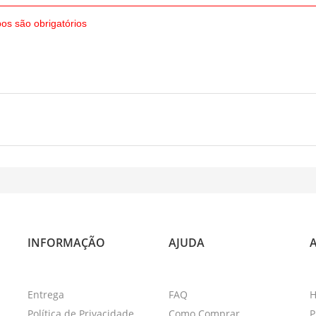
os são obrigatórios
INFORMAÇÃO
AJUDA
A
Entrega
FAQ
H
Política de Privacidade
Como Comprar
P