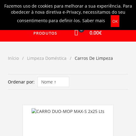
Fazemos uso de cookies para melhorar a sua experiência. Para
Login
|
Ajuda
obedecer à nova diretiva e-Privacy, necessitamos do seu
consentimento para definir-los.
Saber mais
OK
0
0.00€
PRODUTOS
Início
Limpeza Doméstica
Carros De Limpeza
Ordenar por: